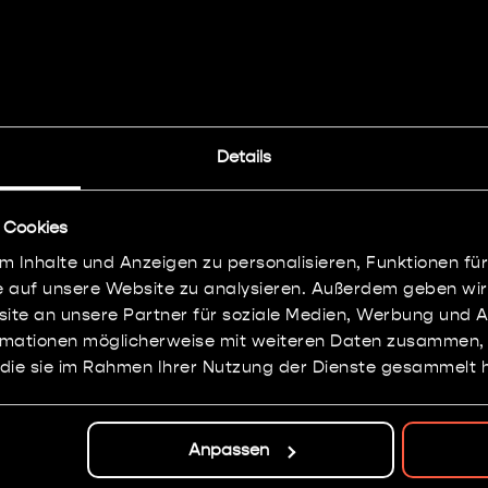
s Lieutenant De
Details
 Cookies
Painting: Level 4
 Inhalte und Anzeigen zu personalisieren, Funktionen für
e auf unsere Website zu analysieren. Außerdem geben wir
te an unsere Partner für soziale Medien, Werbung und A
ormationen möglicherweise mit weiteren Daten zusammen, d
 die sie im Rahmen Ihrer Nutzung der Dienste gesammelt 
Nice isn't it?
Anpassen