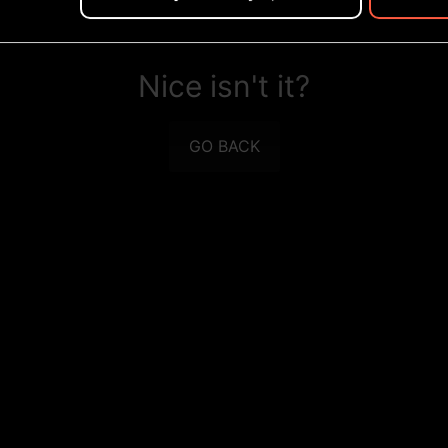
Nice isn't it?
GO BACK